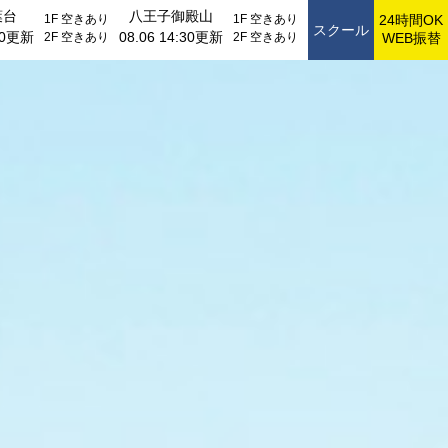
葉台
八王子御殿山
1F
空きあり
1F
空きあり
24時間OK
スクール
:30更新
08.06 14:30更新
2F
空きあり
2F
空きあり
WEB振替