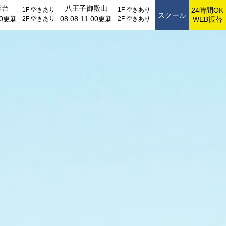
葉台
八王子御殿山
1F
空きあり
1F
空きあり
24時間OK
スクール
:00更新
08.08 11:00更新
2F
空きあり
2F
空きあり
WEB振替